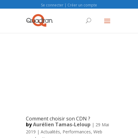
Se connecter
|
Créer un compte
Comment choisir son CDN ?
by
Aurélien Tamas-Leloup
| 29 Mai
2019 |
Actualités
,
Performances
,
Web