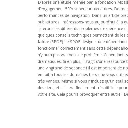
D’après une étude menée par la fondation Mozilla,
d’engagement 50% supérieur aux autres. De maniè
performances de navigation. Dans un article pré
publicitaires. Intéressons-nous aujourd’hui à la q
listerons les différents problèmes d’expérience u
quelques conseils techniques permettant de les co
failure (SPOF) Le SPOF désigne une dépendance ex
fonctionner correctement sans cette dépendance. S
n’y aura pas vraiment de problème. Cependant, s
dramatiques. Si en plus, il s’agit d’une ressourc
une vingtaine de seconde ! Il est important de n
en fait à tous les domaines tiers que vous utilis
très variées. Même si vous n’incluez qu’un seul sc
des tiers, etc. Il sera finalement très difficile p
votre site. Cela pourra provoquer entre autre : 