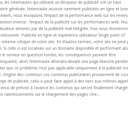
 les internautes qui utilisent un bloqueur de publicité ont un taux
re générale, l’internaute associe rarement publicités en ligne et bo
cédent, nous évoquions l’impact de la performance web sur les reven
uestion inverse : l’impact de la publicité sur les performances web. No
tilisateur amenés par de la publicité mal intégrée. Puis nous donneron
ntourner. Publicité en ligne et expérience utilisateur Single point of
terne critique de votre site. En d’autres termes, votre site ne peut
i celle-ci est localisée sur un domaine disponible et performant alor
i le serveur en question tombe, les conséquences peuvent être
e bloquante, alors l’internaute attendra devant une page blanche penda
oter que ce problème n’est pas applicable uniquement à la publicité ma
ez. Origine des contenus Les contenus publicitaires proviennent de so
ript de publicité, celui-ci peut faire appel à des tiers eux-mêmes appe
our vous de prévoir à l’avance les contenus qui seront finalement chargé
Des ralentissements sur le chargement des pages Une...