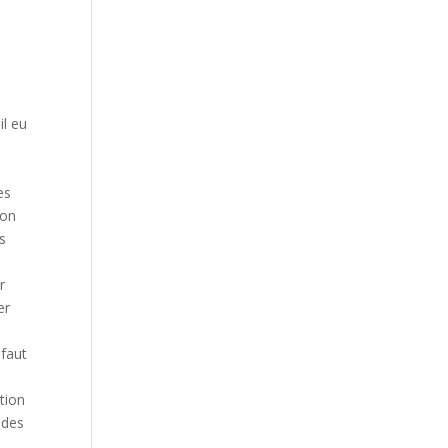
il eu
es
ion
s
r
er
 faut
tion
 des