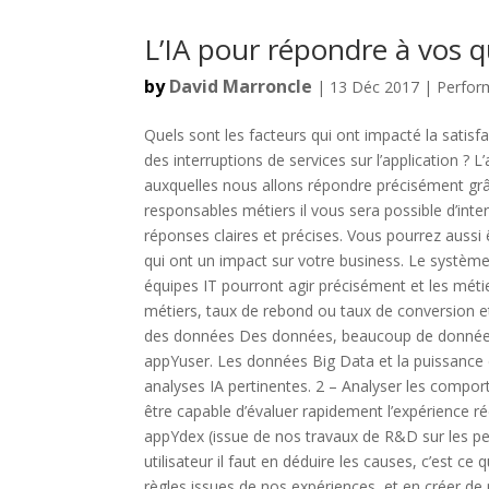
L’IA pour répondre à vos q
by
David Marroncle
| 13 Déc 2017 |
Perfor
Quels sont les facteurs qui ont impacté la satisfa
des interruptions de services sur l’application ? 
auxquelles nous allons répondre précisément grâ
responsables métiers il vous sera possible d’int
réponses claires et précises. Vous pourrez aussi 
qui ont un impact sur votre business. Le système
équipes IT pourront agir précisément et les méti
métiers, taux de rebond ou taux de conversion et
des données Des données, beaucoup de données, 
appYuser. Les données Big Data et la puissance 
analyses IA pertinentes. 2 – Analyser les comport
être capable d’évaluer rapidement l’expérience r
appYdex (issue de nos travaux de R&D sur les per
utilisateur il faut en déduire les causes, c’est c
règles issues de nos expériences, et en créer de n