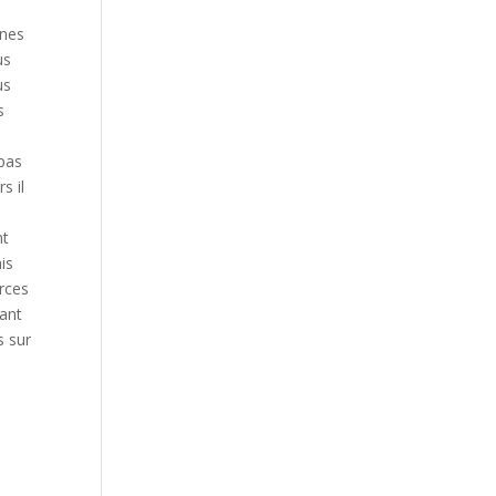
nnes
us
us
s
 pas
s il
nt
is
urces
lant
s sur