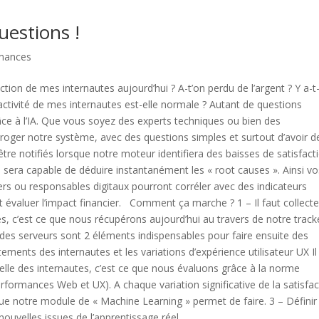
uestions !
mances
ction de mes internautes aujourd’hui ? A-t’on perdu de l’argent ? Y a-t-
L’activité de mes internautes est-elle normale ? Autant de questions
ce à l’IA. Que vous soyez des experts techniques ou bien des
erroger notre système, avec des questions simples et surtout d’avoir d
être notifiés lorsque notre moteur identifiera des baisses de satisfact
 sera capable de déduire instantanément les « root causes ». Ainsi vo
ers ou responsables digitaux pourront corréler avec des indicateurs
 évaluer l’impact financier. Comment ça marche ? 1 – Il faut collecte
c’est ce que nous récupérons aujourd’hui au travers de notre track
des serveurs sont 2 éléments indispensables pour faire ensuite des
ements des internautes et les variations d’expérience utilisateur UX Il
éelle des internautes, c’est ce que nous évaluons grâce à la norme
formances Web et UX). A chaque variation significative de la satisfac
e que notre module de « Machine Learning » permet de faire. 3 – Définir
ouvelles issues de l’apprentissage réel,...